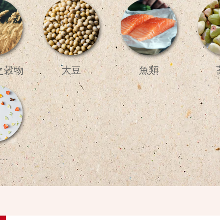
之穀物
大豆
魚類
..