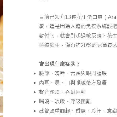
目前已知有13種花生蛋白質（Ara h
敏，這是因為人體的免疫系統誤
對付它，就會引起過敏反應。花
持續終生，僅有約20%的兒童長
會出現什麼症狀？
臉部、嘴唇、舌頭與眼周腫脹
內耳、鼻、口與喉嚨後方發癢
聲音沙啞、吞嚥困難
喘鳴、咳嗽、呼吸困難
感覺頭重腳輕、昏厥、冷汗、意