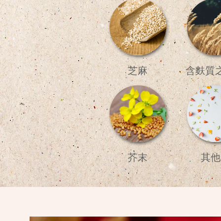
芝麻
含麩質
芥末
其他.