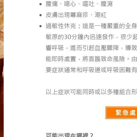
腹痛、噁心、嘔吐、腹瀉
皮膚出現蕁麻疹、潮紅
過敏性休克
：
這是一種嚴重的全
敏原的30分鐘內迅速發作，很少
響呼吸，進而引起血壓驟降，導
能即時處置，將面臨致命風險。
要症狀通常和呼吸道或呼吸困難
以上症狀可能同時或以多種組合
緊急處
可能出現在哪裡？