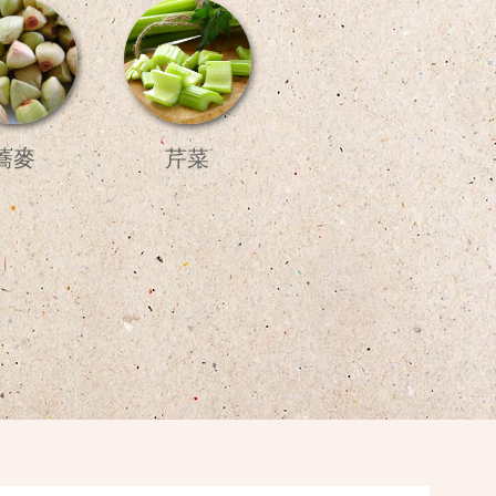
蕎麥
芹菜