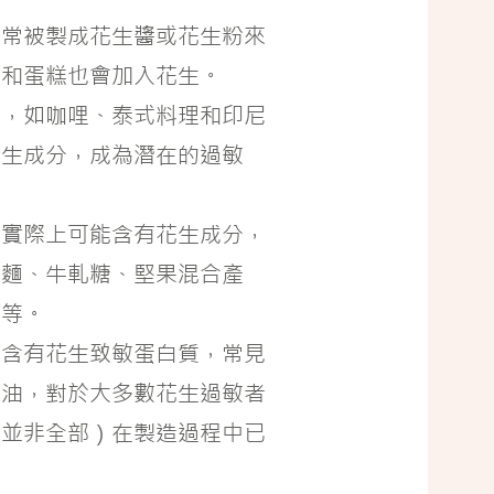
，常被製成花生醬或花生粉來
點和蛋糕也會加入花生。
遍，如咖哩、泰式料理和印尼
花生成分，成為潛在的過敏
，實際上可能含有花生成分，
醬麵、牛軋糖、堅果混合產
點等。
仍含有花生致敏蛋白質，常見
生油，對於大多數花生過敏者
（並非全部）在製造過程中已