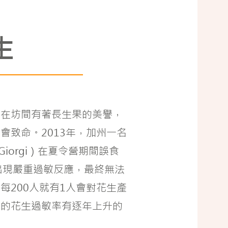
生
，在坊間有著長生果的美譽，
會致命。2013年，加州一名
 Giorgi）在夏令營期間誤食
出現嚴重過敏反應，最終無法
每200人就有1人會對花生產
兒的花生過敏率有逐年上升的