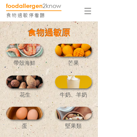
foodallergen
2know
食物過敏停看聽
食物過敏原
帶殼海鮮
芒果
花生
牛奶、羊奶
蛋
堅果類