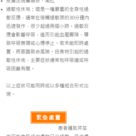
皮膚出現蕁麻疹、潮紅
過敏性休克
：
這是一種嚴重的全身性過
敏反應，通常在接觸過敏原的30分鐘內
迅速發作，很少超過兩個小時。
過敏反
應會影響呼吸，進而引起血壓驟降，導
致呼吸衰竭或心搏停止。若未能即時處
置，將面臨致命風險。
由食物引起的過
敏性休克，主要症狀通常和呼吸道或呼
吸困難有關。
以上症狀可能同時或以多種組合形式出
現。
緊急處置
患者攝取芹菜