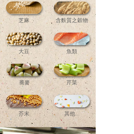
芝麻
含麩質之穀物
大豆
魚類
蕎麥
芹菜
芥末
其他...