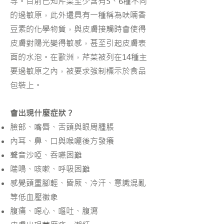
等。目前已知芹菜至少含有5、6種不同
的過敏原，此外還具有一種稱為呋喃香
豆素的化學物質，與皮膚接觸時會使得
皮膚對陽光變得敏感，甚至引起皮膚表
面的水泡。在歐洲，芹菜被列在14種主
要過敏原之內，被要求強制標示於食品
包裝上。
會出現什麼症狀？
臉部、嘴唇、舌頭與眼周腫脹
內耳、鼻、口與喉嚨後方發癢
聲音沙啞、吞嚥困難
喘鳴、咳嗽、呼吸困難
感覺頭重腳輕、昏厥、冷汗、意識混亂
等低血壓徵象
腹痛、噁心、嘔吐、腹瀉