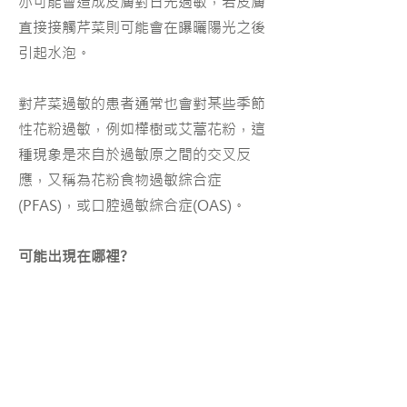
亦可能會造成皮膚對日光過敏，若皮膚
直接接觸芹菜則可能會在曝曬陽光之後
引起水泡。
對芹菜過敏的患者通常也會對某些季節
性花粉過敏，例如樺樹或艾蒿花粉，這
種現象是來自於過敏原之間的交叉反
應，又稱為花粉食物過敏綜合症
(PFAS)，或口腔過敏綜合症(OAS)。
可能出現在哪裡?
芹菜是一種常出現在東西方餐桌上的蔬
菜，其葉柄和鱗莖都可以煮食。
芹菜籽可做為香料用於烹調，因此出現
在很多市售的混和香料粉中。
調味好的速食品，例如高湯、濃湯塊、