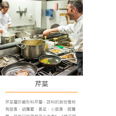
芹菜
芹菜屬於繖形科芹屬，該科的其他植物
有茴香、胡蘿蔔、香菜、小茴香、蒔蘿