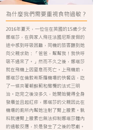
為什麼我們需要重視食物過敏？
2016年夏天，一位住在英國的15歲少女
娜塔莎，在與家人飛往法國尼斯度假的
途中感到呼吸困難，同機的旅客聽到她
向父親求助：「爸爸，幫幫我！我快呼
吸不過來了。」然而不久之後，娜塔莎
就在飛機上因窒息而死亡。上飛機前，
娜塔莎在倫敦希斯羅機場的快餐店，吃
了一條夾著朝鮮薊和橄欖的法式三明
治。吃完之後沒多久，她開始覺得全身
發癢並且起紅疹，娜塔莎的父親因此在
機場的廁所內幫她注射了腎上腺素。孰
料就連腎上腺素也無法抑制娜塔莎體內
的過敏反應，於是發生了之後的悲劇。