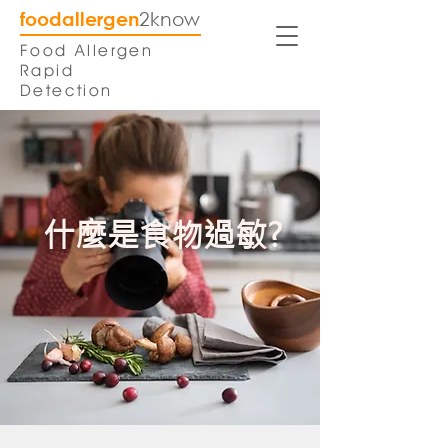
foodallergen
2know
Food Allergen
Rapid
Detection
什麼是食物過敏?