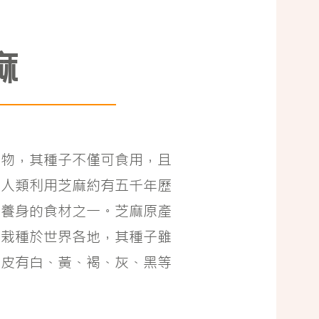
麻
植物，其種子不僅可食用，且
。人類利用芝麻約有五千年歷
補養身的食材之一。芝麻原產
泛栽種於世界各地，其種子雖
種皮有白、黃、褐、灰、黑等