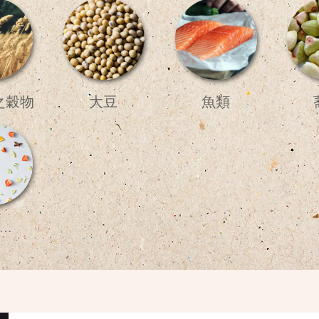
之穀物
大豆
魚類
..