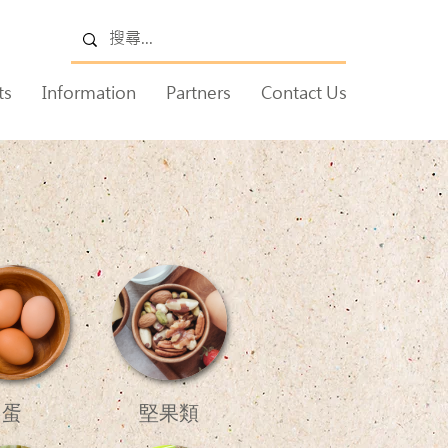
ts
Information
Partners
Contact Us
蛋
堅果類