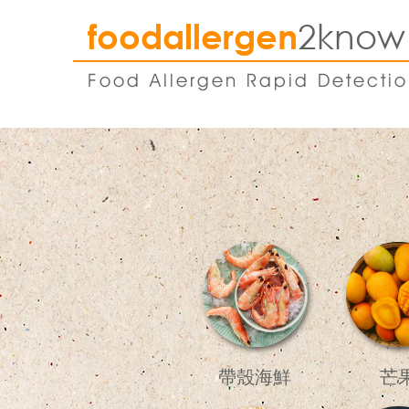
2know
foodallergen
Food Allergen Rapid Detecti
帶殼海鮮
芒