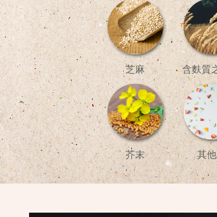
芝麻
含麩質
芥末
其他.