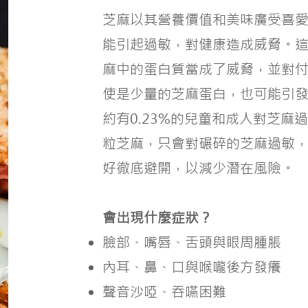
芝麻以其營養價值和美味廣受喜
能引起過敏，對健康造成威脅。
麻中的蛋白質當成了威脅，並對
使是少量的芝麻蛋白，也可能引
約有0.23%的兒童和成人對芝麻
粒芝麻，只會對碾碎的芝麻過敏
好徹底避開，以減少潛在風險。
會出現什麼症狀？
臉部、嘴唇、舌頭與眼周腫脹
內耳、鼻、口與喉嚨後方發癢
聲音沙啞、吞嚥困難