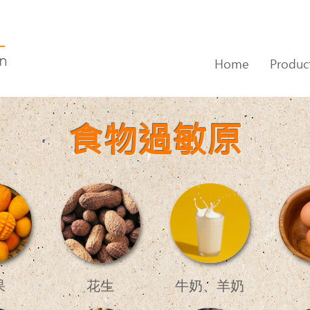
on
Home
Produc
食物過敏原
果
花生
牛奶、羊奶