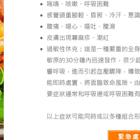
喘鳴、咳嗽、呼吸困難
感覺頭重腳輕、昏厥、冷汗、意
腹痛、噁心、嘔吐、腹瀉
皮膚出現蕁麻疹、潮紅
過敏性休克
：
這是一種嚴重的全
敏原的30分鐘內迅速發作，很少
響呼吸，進而引起血壓驟降，導
能即時處置，將面臨致命風險。
要症狀通常和呼吸道或呼吸困難
以上症狀可能同時或以多種組合
緊急處