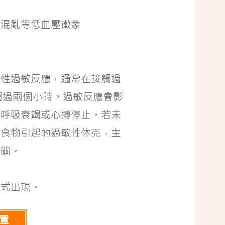
識混亂等低血壓徵象
身性過敏反應，通常在接觸過
超過兩個小時。
過敏反應會影
致呼吸衰竭或心搏停止。若未
由食物引起的過敏性休克，主
有關。
形式出現。
置