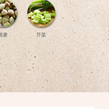
蕎麥
芹菜