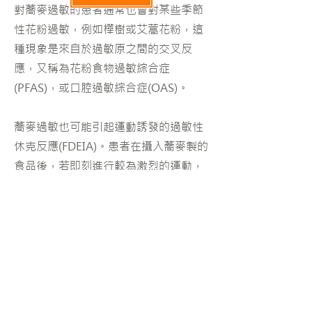
對蕎麥過敏的患者通常也會對某些季節
性花粉過敏，例如樺樹或艾蒿花粉，這
種現象是來自於過敏原之間的交叉反
應，又稱為花粉食物過敏綜合症
(PFAS)，或口腔過敏綜合症(OAS)。
蕎麥過敏也可能引起運動誘發的過敏性
休克反應(FDEIA)。患者在攝入蕎麥製的
食品後，若即刻進行較為激烈的運動，
便會導致全身過敏性反應。
可能出現在哪裡?
世界各國的許多菜餚中都含有蕎麥或蕎
麥粉。例如餃子皮、煎餅、義大利麵、
披薩、香腸、啤酒、各式麵條 (例如蕎
麥麵和韓式麵條)、韓式涼糕、蕎麥粥、