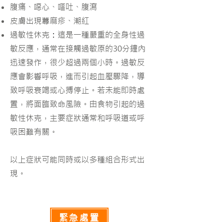
腹痛、噁心、嘔吐、腹瀉
皮膚出現蕁麻疹、潮紅
過敏性休克
：
這是一種嚴重的全身性過
敏反應，通常在接觸過敏原的30分鐘內
迅速發作，很少超過兩個小時。
過敏反
應會影響呼吸，進而引起血壓驟降，導
致呼吸衰竭或心搏停止。若未能即時處
置，將面臨致命風險。
由食物引起的過
敏性休克，主要症狀通常和呼吸道或呼
吸困難有關。
以上症狀可能同時或以多種組合形式出
現。
緊急處置