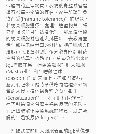
作體內的正常物質，我們的身體就會選
擇容忍這些物質的存在，產生所謂”免
疫耐受(Immune tolerance)”的現象。
若樹突細胞選擇”處理”這些物質，將
它們吸收並且”被活化”，那麼活化後
的樹突細胞就會進入淋巴結，去教育並
活化那些未經世事的淋巴細胞(T細胞與B
細胞)，使B細胞製造並分泌專門針對該
物質的特異性抗體IgE。這些分泌出來的
IgE會黏在另一種免疫細胞”肥大細胞
(Mast cell)”和”嗜鹼性球
(basophil)”的表面上，猶如將這些細
胞武裝起來，隨時準備應付這種外來物
質的入侵，這個過程稱之為”敏化
(Sensitization)”，表示此時身體已經
有了對這個物質產生過敏反應的風險。
而這個能敏化免疫系統的物質，就是所
謂的”過敏原(Allergen)”。
已經被武裝的肥大細胞表面的IgE就像是