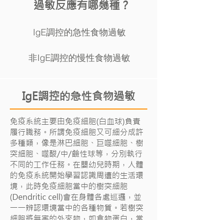
過敏反應有哪幾種？
IgE調控的急性食物過敏
非IgE調控的慢性食物過敏
IgE調控的急性食物過敏
免疫系統主要由免疫細胞(白血球)負責
履行職務。所謂免疫細胞又可細分成許
多種類，像是淋巴細胞、巨噬細胞、樹
突細胞、噬酸/中/鹼性球等，分別執行
不同的工作任務。在嬰幼兒時期，人體
的免疫系統開始學習認識周遭的生活環
境，此時免疫細胞當中的樹突細胞
(Dendritic cell)會在身體各處巡邏，並
一一辨認環境當中的各種物質。若樹突
細胞將無害的外來物，如食物蛋白，當