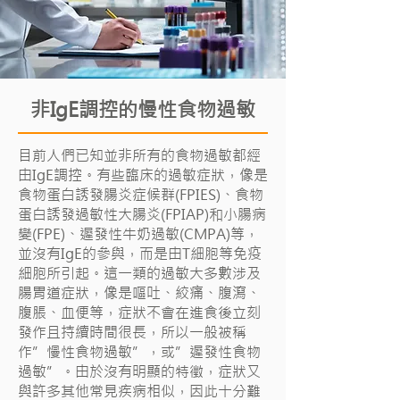
非IgE調控的慢性食物過敏
目前人們已知並非所有的食物過敏都經
由IgE調控。有些臨床的過敏症狀，像是
食物蛋白誘發腸炎症候群(FPIES)、食物
蛋白誘發過敏性大腸炎(FPIAP)和小腸病
變(FPE)、遲發性牛奶過敏(CMPA)等，
並沒有IgE的參與，而是由T細胞等免疫
細胞所引起。這一類的過敏大多數涉及
腸胃道症狀，像是嘔吐、絞痛、腹瀉、
腹脹、血便等，症狀不會在進食後立刻
發作且持續時間很長，所以一般被稱
作”慢性食物過敏”，或”遲發性食物
過敏”。由於沒有明顯的特徵，症狀又
與許多其他常見疾病相似，因此十分難