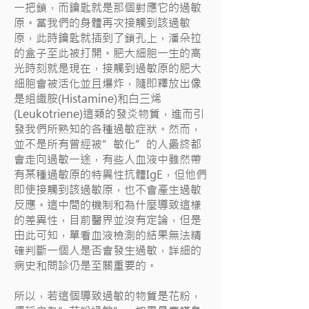
一把鎖，而鑰匙就是那個對應它的過敏
原。當我們的身體再次接觸到該過敏
原，此時鑰匙就插到了鎖孔上，潘朵拉
的盒子至此被打開。肥大細胞一生的高
光時刻就是現在，接觸到過敏原的肥大
細胞會被活化並且爆炸，隨即釋放出像
是組織胺(Histamine)和白三烯
(Leukotriene)這類的發炎物質，進而引
發我們所熟知的各種過敏症狀。然而，
並不是所有曾經被”敏化”的人最終都
會走向過敏一途，有些人血液中雖然帶
有某種過敏原的特異性抗體IgE，但他們
即使接觸到該過敏原，也不會產生過敏
反應。這中間的機制和為什麼導致這樣
的差異性，目前醫界並沒有定論，但是
由此可知，單看血液檢測的結果無法精
確判斷一個人是否會發生過敏，詳細的
病史和問診仍是至關重要的。
所以，若這個導致過敏的物質是花粉，