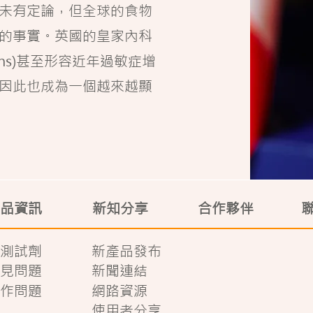
未有定論，但全球的食物
的事實。英國的皇家內科
sicians)甚至形容近年過敏症增
因此也成為一個越來越顯
品資訊
新知分享
合作夥伴
測試劑
新產品發布
見問題
新聞連結
作問題
網路資源
使用者分享