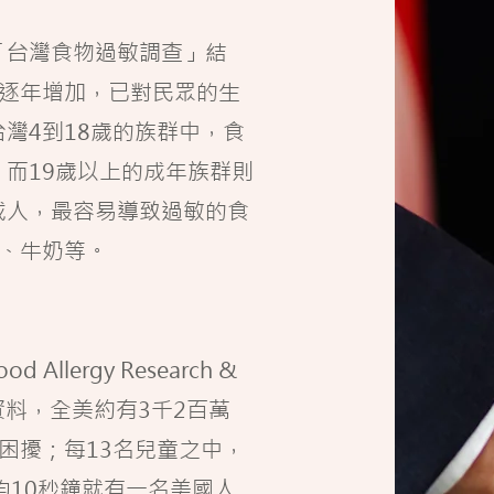
「台灣食物過敏調查」結
逐年增加，已對民眾的生
台灣4到18歲的族群中，食
％，而19歲以上的成年族群則
或成人，最容易導致過敏的食
、牛奶等。
lergy Research &
的統計資料，全美約有3千2百萬
的困擾；每13名兒童之中，
均10秒鐘就有一名美國人