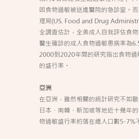
因食物過敏被送進醫院的急診室。而2
理局(US. Food and Drug Admini
全調查估計，全美成人自我評估食物
醫生確診的成人食物過敏患病率為6.
2000到2020年間的研究指出食物過
的盛行率。
亞洲
在亞洲，雖然相關的統計研究不如歐
日本、南韓、新加坡等地近十幾年的
物過敏盛行率約落在總人口數5-7%