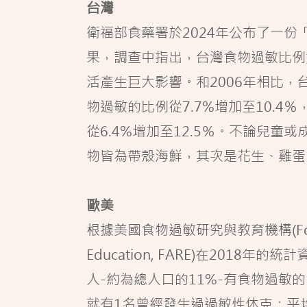
台灣
衛福部食藥署於2024年公布了一份
果，調查中指出，台灣食物過敏比例
活產生巨大影響。和2006年相比，
物過敏的比例從7.7%增加至10.4
從6.4%增加至12.5％。不論兒童
物皆為帶殼海鮮，其次是花生、雞蛋
歐美
根據美國食物過敏研究與教育機構(Food Al
Education, FARE)在2018年
人-約為總人口的11%-有食物過敏
就有1名曾經發生過過敏性休克；平