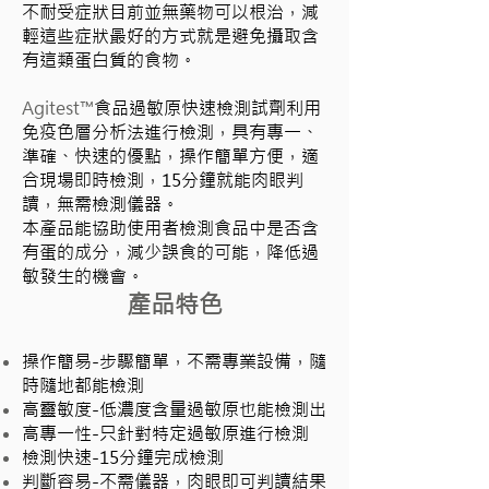
不耐受症狀目前並無藥物可以根治，減
輕這些症狀最好的方式就是避免攝取含
有這類蛋白質的食物。
Agitest™
食品過敏原快速檢測試劑利用
免疫色層分析法進行檢測，具有專一、
準確、快速的優點，操作簡單方便，適
合現場即時檢測，15分鐘就能肉眼判
讀，無需檢測儀器。
本產品能協助使用者檢測食品中是否含
有蛋的成分，減少誤食的可能，降低過
敏發生的機會。
產品特色
操作簡易-步驟簡單，不需專業設備，隨
時隨地都能檢測
高靈敏度-低濃度含量過敏原也能檢測出
高專一性-只針對特定過敏原進行檢測
檢測快速-15分鐘完成檢測
判斷容易-不需儀器，肉眼即可判讀結果