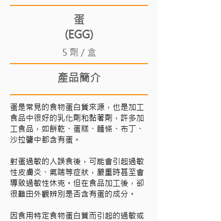
蛋
(EGG)
5 劑 / 盒
產品簡介
蛋是常見的食物蛋白質來源，也是加工
食品中很好的乳化劑和黏著劑，許多加
工食品，如餅乾、蛋糕、麵條、布丁、
沙拉醬中都含有蛋。
對蛋過敏的人誤食後，可能會引起過敏
性皮膚炎、氣喘等症狀，嚴重時甚至會
導致過敏性休克。但在食品加工後，卻
很難由外觀辨別是否含有蛋的成分。
因食用特定食物蛋白質而引起的過敏或