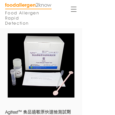
foodallergen
2know
Food Allergen
Rapid
Detection
™ 食品過敏原快速檢測試劑
Agitest