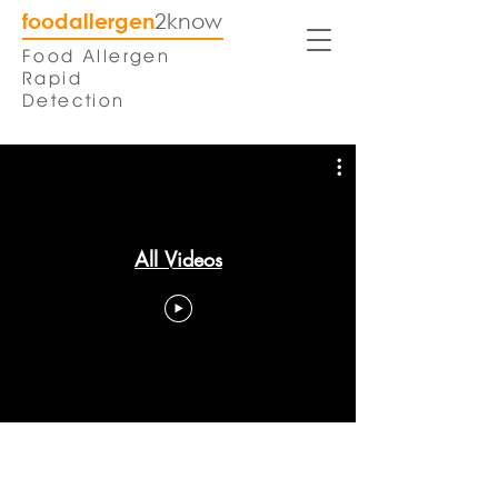
foodallergen
2know
Food Allergen
Rapid
Detection
All Videos