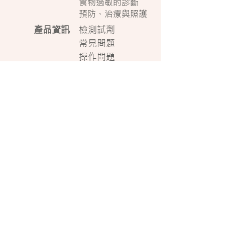
食物過敏的診斷
預防、治療與照護
產品資訊
檢測試劑
常見問題
操作問題
新知分享
新產品發布
新聞連結
網路資源
使用者分享
合作夥伴
聯繫我們
免責聲明
本網站由睿嘉生物科技股份有限公司製作提供
本網站僅用於資訊分享和教育學習目的，不能取
代醫師及醫療專業人員之當面評估或治療建議
TEL:
+886-2 2268 6391